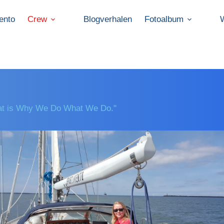
vento
Crew
Blogverhalen
Fotoalbum
hat is Why We Do What We Do."