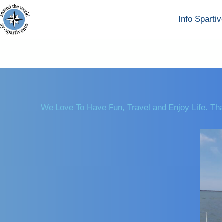
Info Sparti
We Love To Have Fun, Travel and Enjoy Life. T